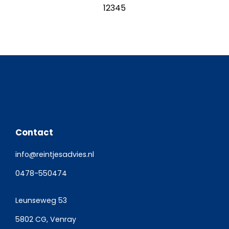
1
2
3
4
5
Contact
info@reintjesadvies.nl
0478-550474
Leunseweg 53
5802 CG, Venray