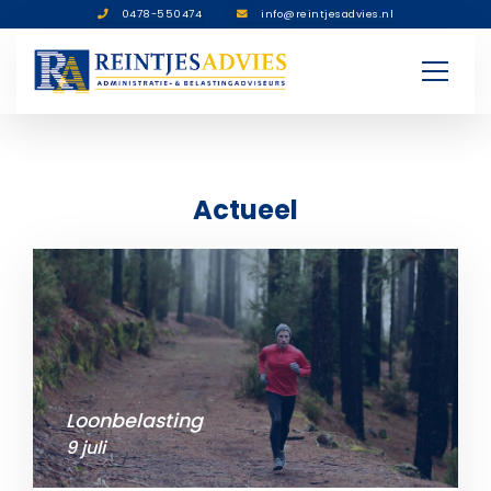
0478-550474
info@reintjesadvies.nl
Actueel
Loonbelasting
9 juli