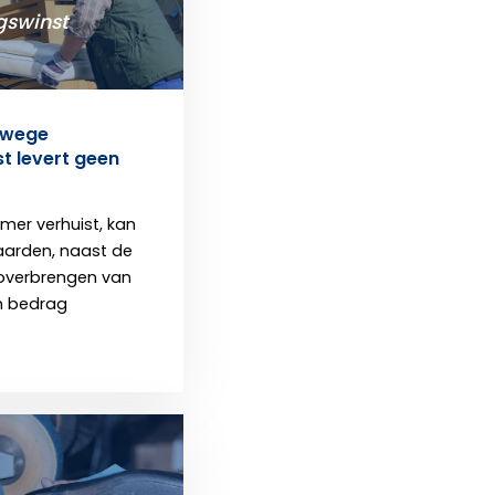
swinst
nwege
t levert geen
mer verhuist, kan
aarden, naast de
 overbrengen van
n bedrag