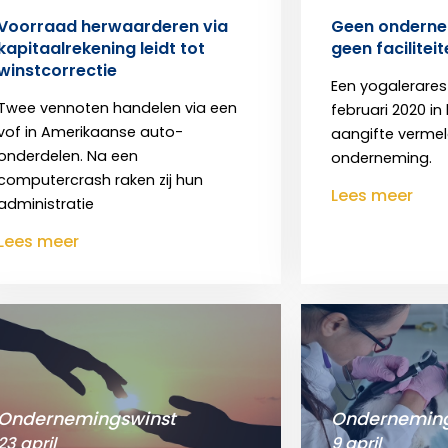
Voorraad herwaarderen via
Geen onderne
kapitaalrekening leidt tot
geen facilitei
winstcorrectie
Een yogalerares s
Twee vennoten handelen via een
februari 2020 in 
vof in Amerikaanse auto-
aangifte vermeldt
onderdelen. Na een
onderneming.
computercrash raken zij hun
Lees meer
administratie
Lees meer
Ondernemingswinst
Onderneming
23 april
9 april