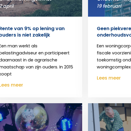
2 april
19 februari
Rente van 9% op lening van
Geen piekverei
ouders is niet zakelijk
onderhoudsvo
Een man werkt als
Een woningcorp
belastingadviseur en participeert
fiscale voorzien
daarnaast in de agrarische
toekomstig ond
maatschap van zijn ouders. In 2015
woningcomplexe
koopt
Lees meer
Lees meer