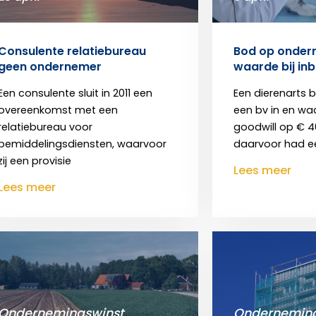
Consulente relatiebureau
Bod op onder
geen ondernemer
waarde bij in
Een consulente sluit in 2011 een
Een dierenarts br
overeenkomst met een
een bv in en wa
relatiebureau voor
goodwill op € 4
bemiddelingsdiensten, waarvoor
daarvoor had e
zij een provisie
Lees meer
Lees meer
Ondernemingswinst
Onderneming