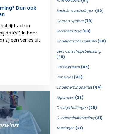
Formeel recht
(81)
ming? Dan ook
Sociale verzekeringen
(80)
ten
Corona update
(79)
chrijft zich in
Loonbelasting
(69)
bij de KVK. In haar
 zij een verlies uit
Eindejaarsactualiteiten
(68)
Vennootschapsbelasting
(49)
Successiewet
(48)
Subsidies
(45)
Ondernemingswinst
(44)
Algemeen
(26)
Overige heffingen
(25)
Overdrachtsbelasting
(21)
swinst
Toeslagen
(21)