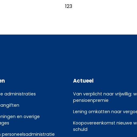
1
2
3
en
Actueel
le administraties
Van verplicht naar vrijwillig: 
pensioenpremie
aangiften
Lening omkatten naar vergoed
eningen en overige
ages
Koopovereenkomst nieuwe w
schuld
 personeelsadministratie