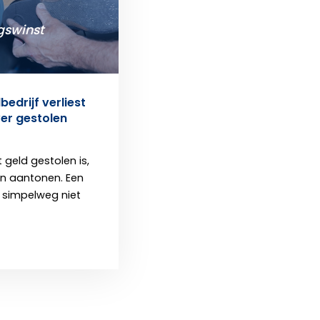
swinst
edrijf verliest
er gestolen
geld gestolen is,
n aantonen. Een
s simpelweg niet