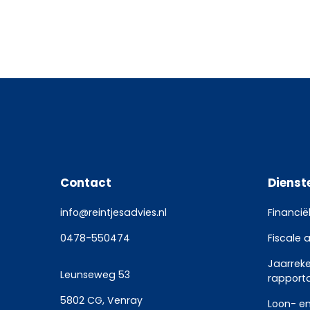
Contact
Dienst
info@reintjesadvies.nl
Financië
0478-550474
Fiscale 
Jaarrek
Leunseweg 53
rapport
5802 CG, Venray
Loon- en