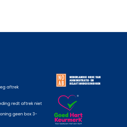
weg aftrek
ing redt aftrek niet
oning geen box 3-