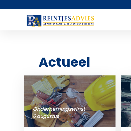
Actueel
Ondernemingswinst
6 augustus