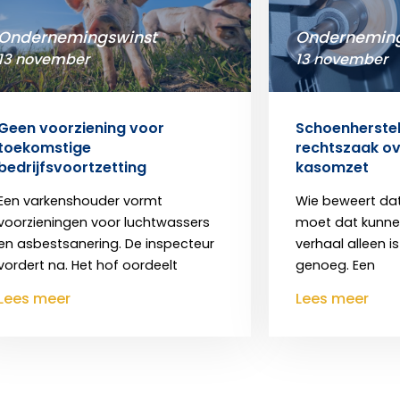
Ondernemingswinst
Onderneming
13 november
13 november
Geen voorziening voor
Schoenherstelb
toekomstige
rechtszaak ov
bedrijfsvoortzetting
kasomzet
Een varkenshouder vormt
Wie beweert dat 
voorzieningen voor luchtwassers
moet dat kunne
en asbestsanering. De inspecteur
verhaal alleen i
vordert na. Het hof oordeelt
genoeg. Een
Lees meer
Lees meer