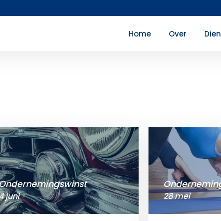
Home
Over
Die
Ondernemingswinst
Onderneming
4 juni
28 mei