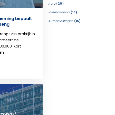
Agro
(20)
Internationaal
(18)
neming bepaalt
Autobelastingen
(15)
breng
engt zijn praktijk in
ardeert de
00.000. Kort
en
swinst