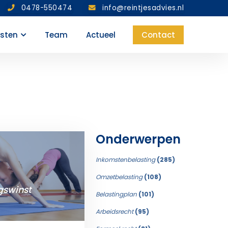
0478-550474
info@reintjesadvies.nl
nsten
Team
Actueel
Contact
Onderwerpen
Inkomstenbelasting
(285)
Omzetbelasting
(108)
swinst
Belastingplan
(101)
Arbeidsrecht
(95)