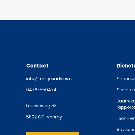
Contact
Dienst
info@reintjesadvies.nl
Financië
0478-550474
Fiscale 
Jaarrek
Leunseweg 53
rapport
5802 CG, Venray
Loon- en
Adviseri