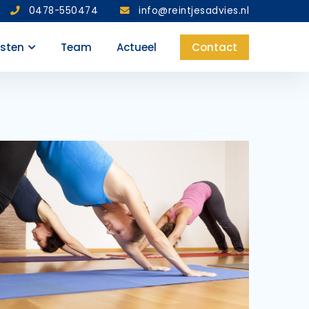
0478-550474
info@reintjesadvies.nl
nsten
Team
Actueel
Contact