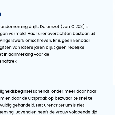
g
 onderneming drijft. De omzet (van € 203) is
ingen vermeld. Haar urenoverzichten bestaan uit
rijwilligerswerk omschreven. Er is geen kenbaar
giften van latere jaren blijkt geen redelijke
t in aanmerking voor de
enaftrek.
ldigheidsbeginsel schendt, onder meer door haar
ium en door de uitspraak op bezwaar te snel te
uldig gehandeld. Het urencriterium is niet
neming. Bovendien heeft de vrouw voldoende tijd