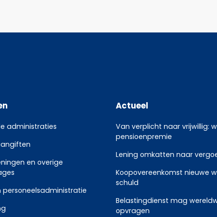
en
Actueel
le administraties
Van verplicht naar vrijwillig: 
pensioenpremie
aangiften
Lening omkatten naar vergoed
eningen en overige
ages
Koopovereenkomst nieuwe w
schuld
 personeelsadministratie
Belastingdienst mag wereldw
ng
opvragen