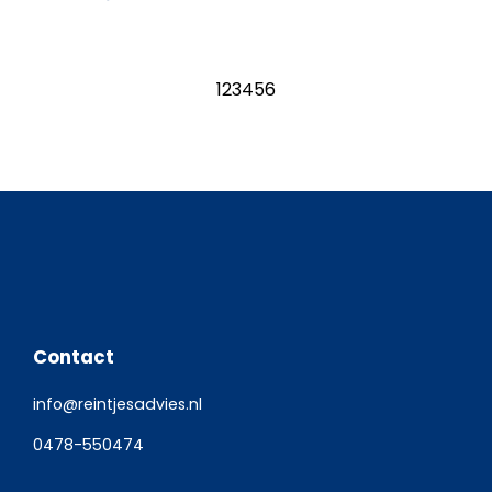
1
2
3
4
5
6
Contact
info@reintjesadvies.nl
0478-550474