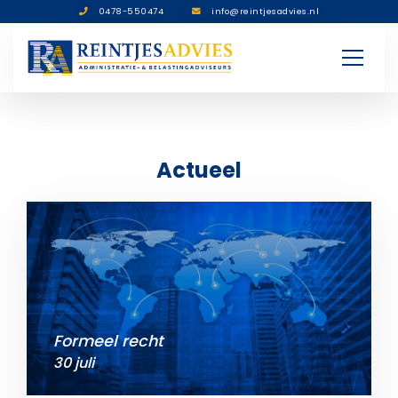
0478-550474
info@reintjesadvies.nl
Actueel
Formeel recht
30 juli