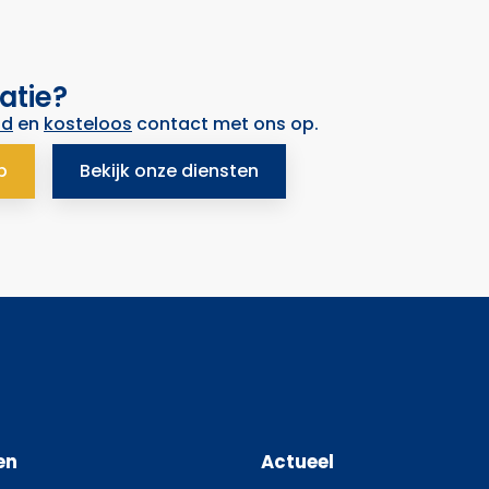
atie?
nd
en
kosteloos
contact met ons op.
p
Bekijk onze diensten
en
Actueel