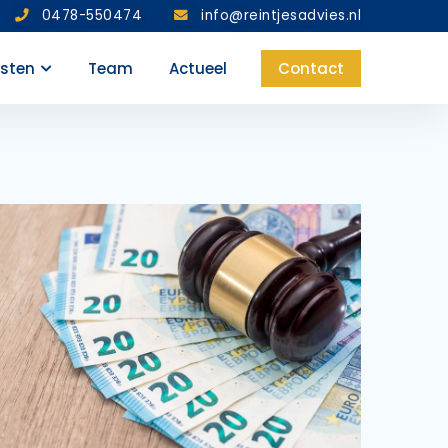
0478-550474
info@reintjesadvies.nl
nsten
Team
Actueel
Contact