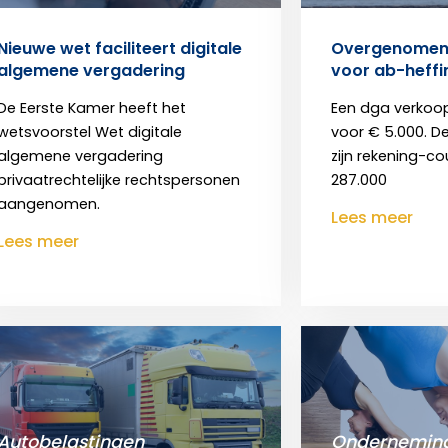
Nieuwe wet faciliteert digitale
Overgenomen 
algemene vergadering
voor ab-heffi
De Eerste Kamer heeft het
Een dga verkoop
wetsvoorstel Wet digitale
voor € 5.000. D
algemene vergadering
zijn rekening-c
privaatrechtelijke rechtspersonen
287.000
aangenomen.
Lees meer
Lees meer
Autobelastingen
Onderneming