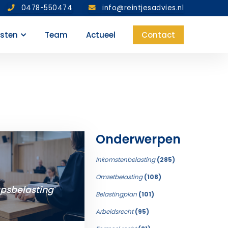
0478-550474
info@reintjesadvies.nl
nsten
Team
Actueel
Contact
Onderwerpen
Inkomstenbelasting
(285)
Omzetbelasting
(108)
psbelasting
Belastingplan
(101)
Arbeidsrecht
(95)