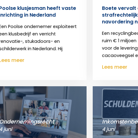
Poolse klusjesman heeft vaste
Boete vervalt
inrichting in Nederland
strafrechtelijk
navordering n
Een Poolse ondernemer exploiteert
Een recyclingbedr
een klusbedrijf en verricht
ruim € 1 miljoen
renovatie-, stukadoors- en
voor de leverin
schilderwerk in Nederland. Hij
cacaoveegsel 
Lees meer
Lees meer
Ondernemingsrecht
Inkomstenbe
4 juni
4 juni