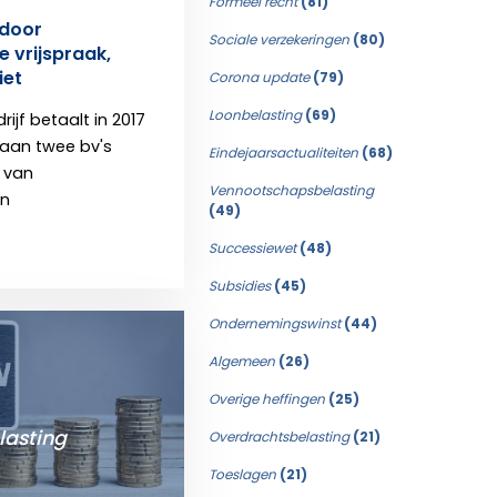
Formeel recht
(81)
 door
Sociale verzekeringen
(80)
e vrijspraak,
iet
Corona update
(79)
Loonbelasting
(69)
ijf betaalt in 2017
 aan twee bv's
Eindejaarsactualiteiten
(68)
g van
Vennootschapsbelasting
en
(49)
Successiewet
(48)
Subsidies
(45)
Ondernemingswinst
(44)
Algemeen
(26)
Overige heffingen
(25)
lasting
Overdrachtsbelasting
(21)
Toeslagen
(21)