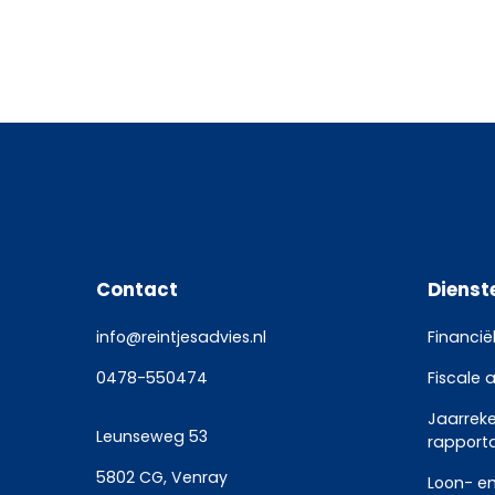
Contact
Dienst
info@reintjesadvies.nl
Financië
0478-550474
Fiscale 
Jaarrek
Leunseweg 53
rapport
5802 CG, Venray
Loon- en