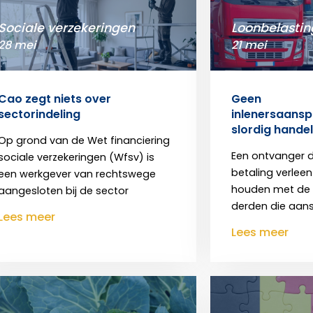
Sociale verzekeringen
Loonbelastin
28 mei
21 mei
Cao zegt niets over
Geen
sectorindeling
inlenersaansp
slordig hande
Op grond van de Wet financiering
Een ontvanger di
sociale verzekeringen (Wfsv) is
betaling verleen
een werkgever van rechtswege
houden met de 
aangesloten bij de sector
derden die aansp
Lees meer
Lees meer