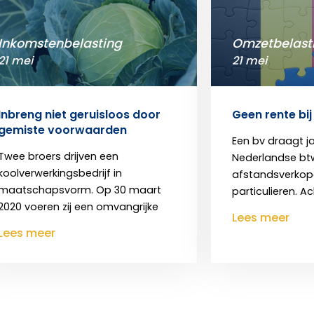
Inkomstenbelasting
Omzetbelast
21 mei
21 mei
Inbreng niet geruisloos door
Geen rente bij
gemiste voorwaarden
Een bv draagt j
Twee broers drijven een
Nederlandse bt
koolverwerkingsbedrijf in
afstandsverkop
maatschapsvorm. Op 30 maart
particulieren. Ac
2020 voeren zij een omvangrijke
Lees meer
Lees meer