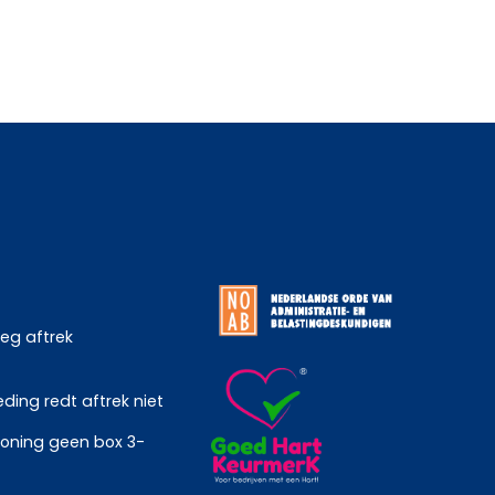
weg aftrek
ing redt aftrek niet
oning geen box 3-