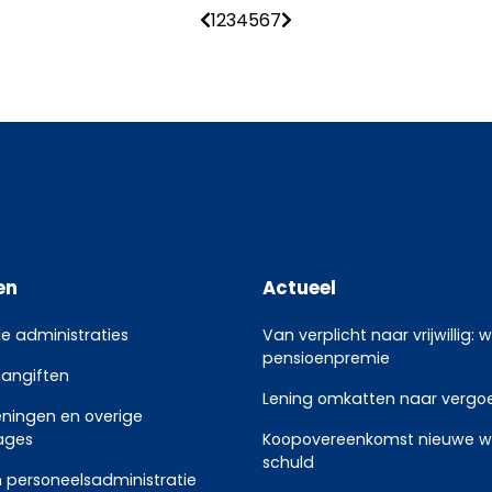
1
2
3
4
5
6
7
en
Actueel
le administraties
Van verplicht naar vrijwillig: 
pensioenpremie
aangiften
Lening omkatten naar vergoed
eningen en overige
ages
Koopovereenkomst nieuwe w
schuld
 personeelsadministratie