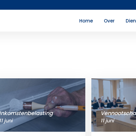
Home
Over
Die
Inkomstenbelasting
Vennootscha
11 juni
11 juni