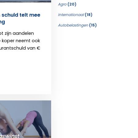
Agro
(20)
schuld telt mee
Internationaal
(18)
ng
Autobelastingen
(15)
t zijn aandelen
e koper neemt ook
ourantschuld van €
swinst