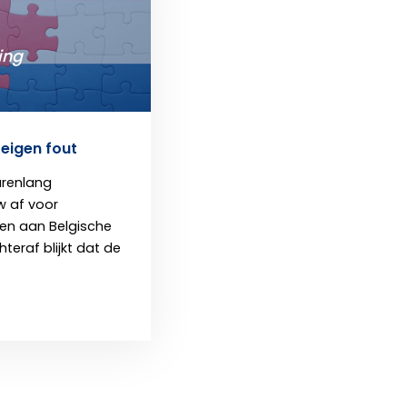
ing
 eigen fout
arenlang
w af voor
en aan Belgische
hteraf blijkt dat de