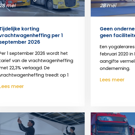
28 mei
28 mei
Tijdelijke korting
Geen onderne
vrachtwagenheffing per 1
geen facilitei
september 2026
Een yogalerares s
Per 1 september 2026 wordt het
februari 2020 in 
tarief van de vrachtwagenheffing
aangifte vermeldt
met 22,3% verlaagd. De
onderneming.
vrachtwagenheffing treedt op 1
Lees meer
Lees meer