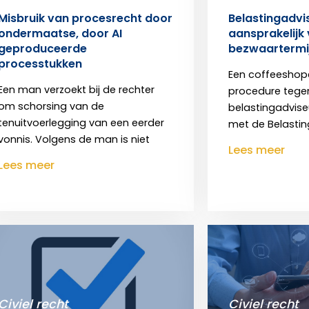
Misbruik van procesrecht door
Belastingadvis
ondermaatse, door AI
aansprakelijk
geproduceerde
bezwaartermi
processtukken
Een coffeeshope
Een man verzoekt bij de rechter
procedure tegen
om schorsing van de
belastingadvis
tenuitvoerlegging van een eerder
met de Belastingd
vonnis. Volgens de man is niet
Lees meer
Lees meer
Civiel recht
Civiel recht