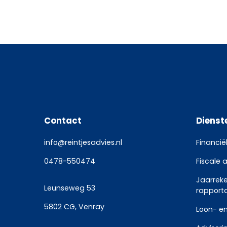
Contact
Dienst
info@reintjesadvies.nl
Financië
0478-550474
Fiscale 
Jaarrek
Leunseweg 53
rapport
5802 CG, Venray
Loon- en