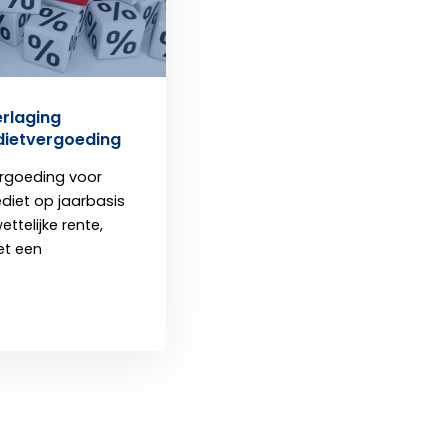
erlaging
dietvergoeding
rgoeding voor
diet op jaarbasis
ttelijke rente,
t een