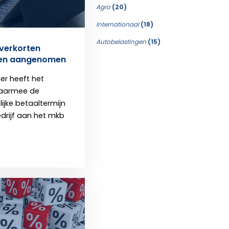
Agro
(20)
Internationaal
(18)
Autobelastingen
(15)
verkorten
nen aangenomen
r heeft het
waarmee de
ijke betaaltermijn
drijf aan het mkb