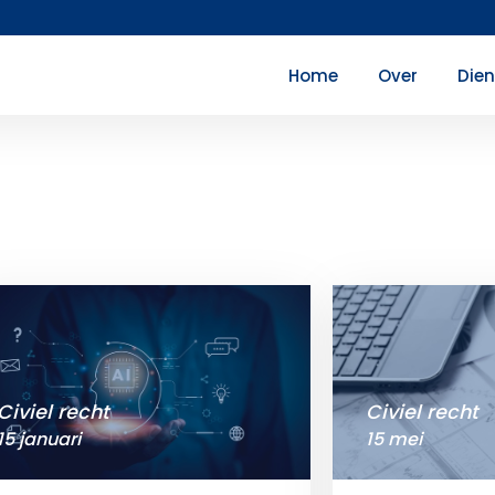
Home
Over
Die
Civiel recht
Civiel recht
15 januari
15 mei