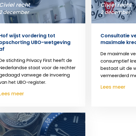
Civiel recht
Civiel recht
2 december
2 december
Hof wijst vordering tot
Consultatie v
opschorting UBO-wetgeving
maximale kre
af
De maximale ve
De stichting Privacy First heeft de
consumptief kre
Nederlandse staat voor de rechter
bestaat uit de we
gedaagd vanwege de invoering
vermeerderd me
van het UBO-register.
Lees meer
Lees meer