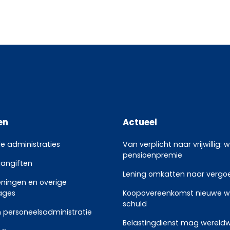
en
Actueel
le administraties
Van verplicht naar vrijwillig: 
pensioenpremie
aangiften
Lening omkatten naar vergoed
eningen en overige
ages
Koopovereenkomst nieuwe w
schuld
 personeelsadministratie
Belastingdienst mag wereldw