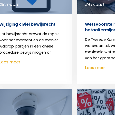
28 maart
24 maart
Wijziging civiel bewijsrecht
Wetsvoorstel 
betaaltermij
Het bewijsrecht omvat de regels
De Tweede Kame
voor het moment en de manier
wetsvoorstel, 
waarop partijen in een civiele
maximale wettel
procedure bewijs mogen of
van het grootbe
Lees meer
Lees meer