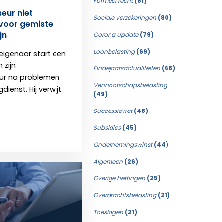
Formeel recht
(81)
eur niet
Sociale verzekeringen
(80)
 voor gemiste
jn
Corona update
(79)
Loonbelasting
(69)
igenaar start een
 zijn
Eindejaarsactualiteiten
(68)
eur na problemen
Vennootschapsbelasting
ienst. Hij verwijt
(49)
Successiewet
(48)
Subsidies
(45)
Ondernemingswinst
(44)
Algemeen
(26)
Overige heffingen
(25)
Overdrachtsbelasting
(21)
Toeslagen
(21)