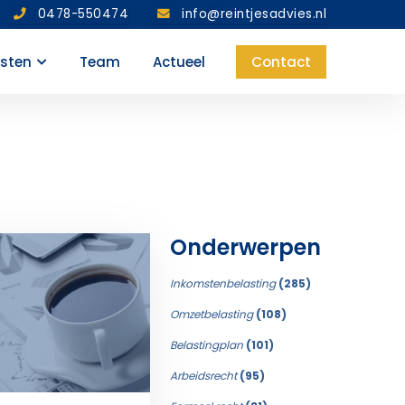
0478-550474
info@reintjesadvies.nl
nsten
Team
Actueel
Contact
Onderwerpen
Inkomstenbelasting
(285)
Omzetbelasting
(108)
Belastingplan
(101)
Arbeidsrecht
(95)