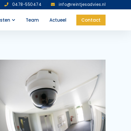
0478-550474
info@reintjesadvies.nl
nsten
Team
Actueel
Contact