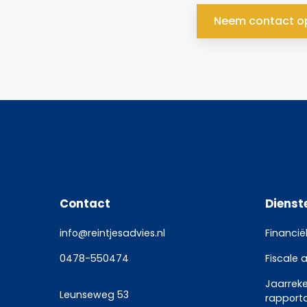
Neem contact o
Contact
Dienst
info@reintjesadvies.nl
Financië
0478-550474
Fiscale 
Jaarrek
Leunseweg 53
rapport