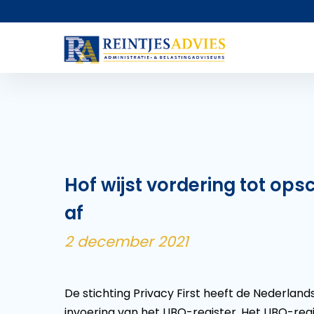
Hof wijst vordering tot op
af
2 december 2021
De stichting Privacy First heeft de Nederla
invoering van het UBO-register. Het UBO-regi