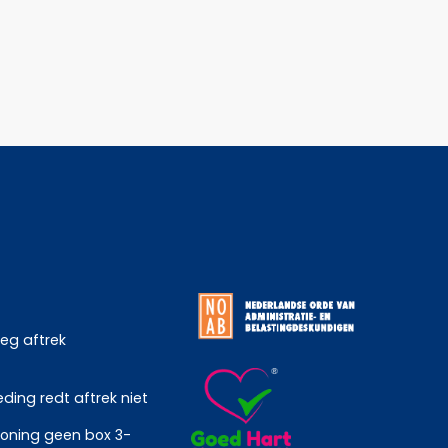
weg aftrek
ing redt aftrek niet
oning geen box 3-