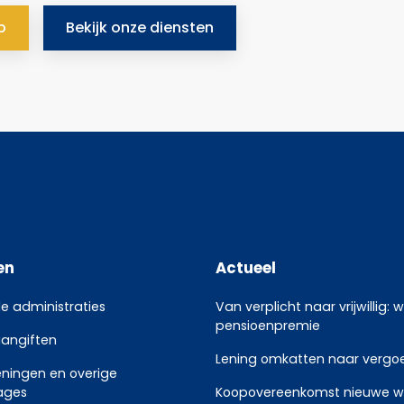
p
Bekijk onze diensten
en
Actueel
le administraties
Van verplicht naar vrijwillig: 
pensioenpremie
aangiften
Lening omkatten naar vergoed
eningen en overige
ages
Koopovereenkomst nieuwe w