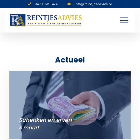
0478-550474
info@reintjesadvies.nl
Actueel
Schenken en erven
3 maart