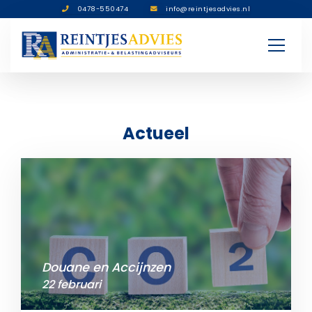
0478-550474
info@reintjesadvies.nl
Actueel
Douane en Accijnzen
22 februari