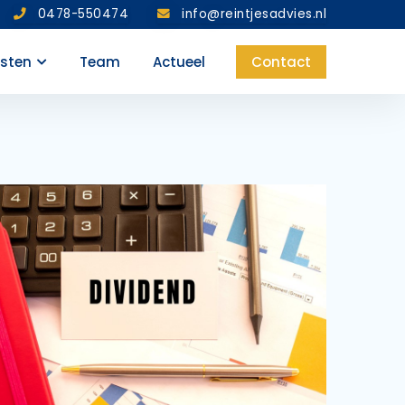
0478-550474
info@reintjesadvies.nl
nsten
Team
Actueel
Contact