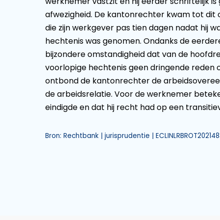
werknemer vastzit en hij eerder schriftelij
afwezigheid. De kantonrechter kwam tot dit
die zijn werkgever pas tien dagen nadat hij wa
hechtenis was genomen. Ondanks de eerdere
bijzondere omstandigheid dat van de hoofdre
voorlopige hechtenis geen dringende reden 
ontbond de kantonrechter de arbeidsovere
de arbeidsrelatie. Voor de werknemer betek
eindigde en dat hij recht had op een transiti
Bron: Rechtbank | jurisprudentie | ECLINLRBROT202148