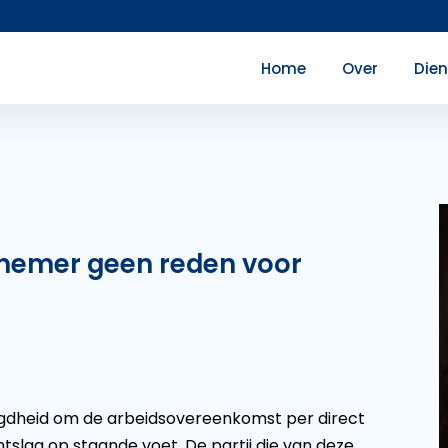
Home
Over
Die
knemer geen reden voor
dheid om de arbeidsovereenkomst per direct
slag op staande voet. De partij die van deze