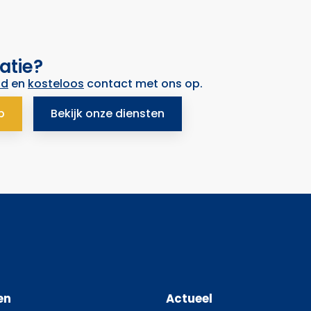
atie?
nd
en
kosteloos
contact met ons op.
p
Bekijk onze diensten
en
Actueel