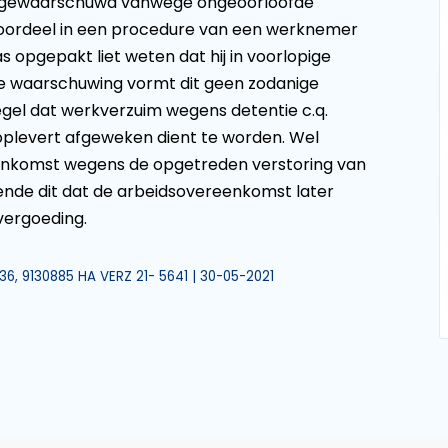
k is gewaarschuwd vanwege ongeoorloofde
 oordeel in een procedure van een werknemer
s opgepakt liet weten dat hij in voorlopige
 waarschuwing vormt dit geen zodanige
gel dat werkverzuim wegens detentie c.q.
oplevert afgeweken dient te worden. Wel
enkomst wegens de opgetreden verstoring van
ende dit dat de arbeidsovereenkomst later
evergoeding.
36, 9130885 HA VERZ 21- 5641 | 30-05-2021