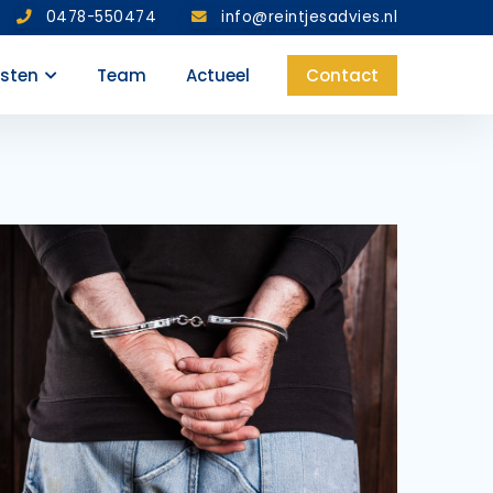
0478-550474
info@reintjesadvies.nl
nsten
Team
Actueel
Contact