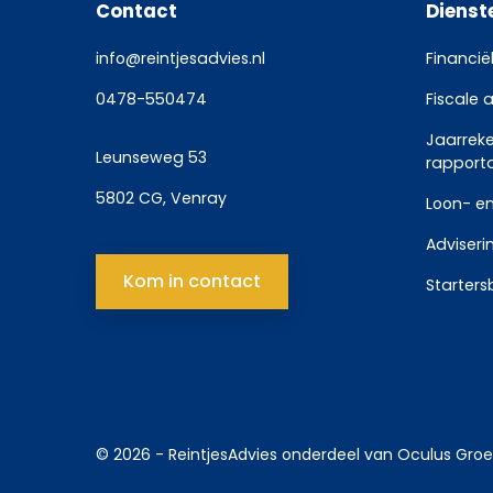
Contact
Dienst
info@reintjesadvies.nl
Financië
0478-550474
Fiscale 
Jaarrek
Leunseweg 53
rapport
5802 CG, Venray
Loon- en
Adviseri
Kom in contact
Starters
© 2026 -
ReintjesAdvies
onderdeel van
Oculus Gro