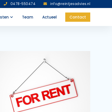
0478-550474
info@reintjesadvies.nl
nsten
Team
Actueel
Contact