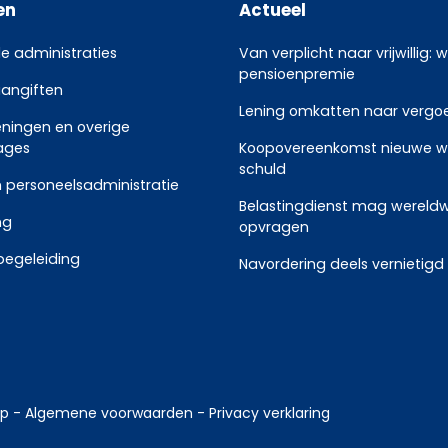
en
Actueel
le administraties
Van verplicht naar vrijwillig: 
pensioenpremie
aangiften
Lening omkatten naar vergoed
eningen en overige
ages
Koopovereenkomst nieuwe w
schuld
 personeelsadministratie
Belastingdienst mag wereldw
ng
opvragen
begeleiding
Navordering deels vernietigd
ep
-
Algemene voorwaarden
-
Privacy verklaring