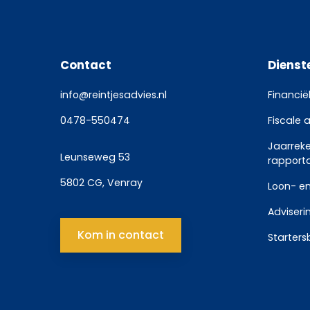
Contact
Dienst
info@reintjesadvies.nl
Financië
0478-550474
Fiscale 
Jaarrek
Leunseweg 53
rapport
5802 CG, Venray
Loon- en
Adviseri
Kom in contact
Starters