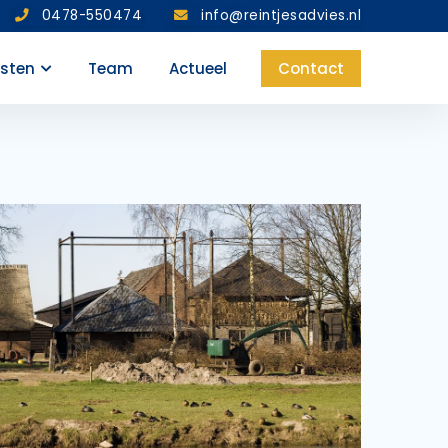
0478-550474
info@reintjesadvies.nl
nsten
Team
Actueel
Contact