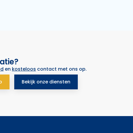
atie?
nd
en
kosteloos
contact met ons op.
p
Bekijk onze diensten