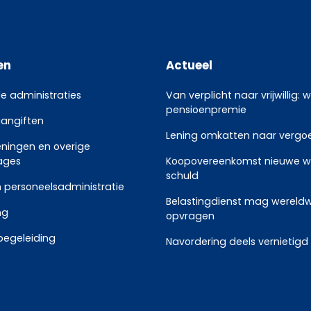
en
Actueel
le administraties
Van verplicht naar vrijwillig: 
pensioenpremie
aangiften
Lening omkatten naar vergoed
eningen en overige
ages
Koopovereenkomst nieuwe w
schuld
 personeelsadministratie
Belastingdienst mag wereldw
ng
opvragen
begeleiding
Navordering deels vernietigd