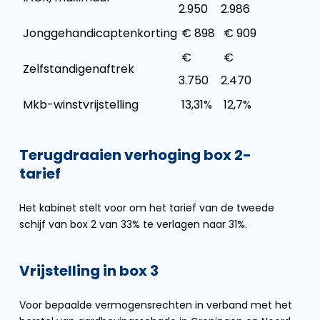
2.950
2.986
Jonggehandicaptenkorting
€ 898
€ 909
€
€
Zelfstandigenaftrek
3.750
2.470
Mkb-winstvrijstelling
13,31%
12,7%
Terugdraaien verhoging box 2-
tarief
Het kabinet stelt voor om het tarief van de tweede
schijf van box 2 van 33% te verlagen naar 31%.
Vrijstelling in box 3
Voor bepaalde vermogensrechten in verband met het