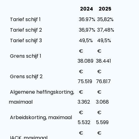
2024
2025
Tarief schijf 1
36.97%
35,82%
Tarief schijf 2
36,97%
37,48%
Tarief schijf 3
49,5%
49,5%
€
€
Grens schijf 1
38.089
38.441
€
€
Grens schijf 2
75.519
76.817
Algemene heffingskorting,
€
€
maximaal
3.362
3.068
€
€
Arbeidskorting, maximaal
5.532
5.599
€
€
IACK, maximaal