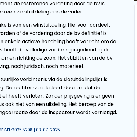
oment de resterende vordering door de bv is
ls een winstuitdeling aan de vader.
ke is van een winstuitdeling. Hiervoor oordeelt
rden of de vordering door de bv definitief is
geen enkele actieve handeling heeft verricht om de
v heeft de volledige vordering ingediend bij de
men richting de zoon. Het stilzitten van de bv
ing, noch juridisch, noch materieel.
lijke verbintenis via de slotuitdelingslijst is
ing. De rechter concludeert daarom dat de
ief heeft verlaten. Zonder prijsgeving is er geen
 ook niet van een uitdeling. Het beroep van de
ngcorrectie door de inspecteur wordt vernietigd.
L:RBGEL:2025:5298 | 03-07-2025