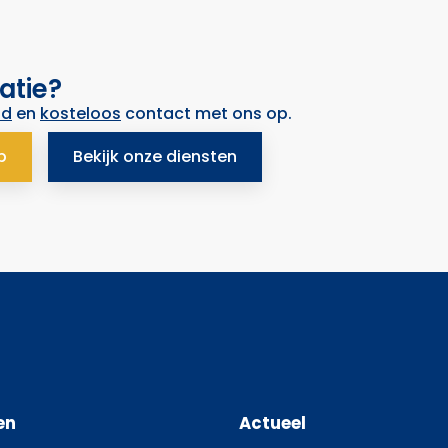
atie?
nd
en
kosteloos
contact met ons op.
p
Bekijk onze diensten
en
Actueel