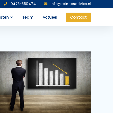
0478-550474
info@reintjesadvies.nl
nsten
Team
Actueel
Contact