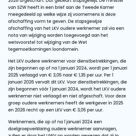
2026 afgeschaft. Dat gebeurt stapsgewijs. De minister
van SZW heeft in een brief aan de Tweede Kamer
meegedeeld op welke wijze zij voornemens is deze
afschaffing vorm te geven. De stapsgewijze
afschaffing van het LKV oudere werknemer zal via een
nota van wijziging worden toegevoegd aan het
wetsvoorstel tot wijziging van de Wet
tegemoetkomingen loondomein.
Het LKV oudere werknemer voor dienstbetrekkingen, die
zijn begonnen op of na 1 januari 2024, wordt per 1 januari
2025 verlaagd van € 3,05 naar € 1,35 per uur. Per 1
januari 2026 vervalt dit LKV. Voor dienstbetrekkingen, die
zijn begonnen vóór 1 januari 2024, wordt het LKV oudere
werknemer niet verlaagd en niet afgeschaft. Voor deze
groep oudere werknemers heeft de werkgever in 2025
en 2026 recht op een LKV van € 3,05 per uur.
Werknemers, die op of na 1 januari 2024 een
doelgroepverklaring oudere werknemer aanvragen,
zullen er door het UWV op worden gewezen dat zij in