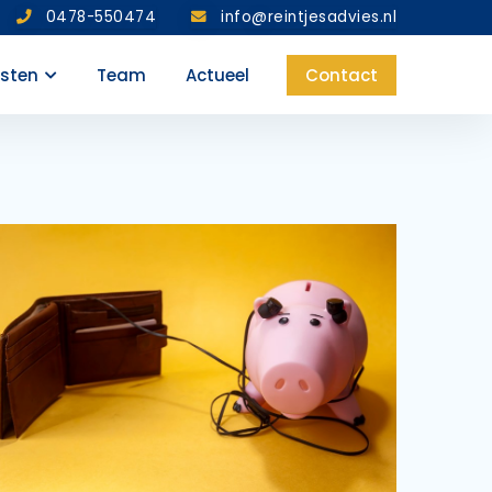
0478-550474
info@reintjesadvies.nl
nsten
Team
Actueel
Contact