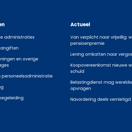
en
Actueel
le administraties
Van verplicht naar vrijwillig: 
pensioenpremie
aangiften
Lening omkatten naar vergoed
eningen en overige
ages
Koopovereenkomst nieuwe w
schuld
 personeelsadministratie
Belastingdienst mag wereldw
ng
opvragen
begeleiding
Navordering deels vernietigd