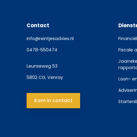
Contact
Dienst
info@reintjesadvies.nl
Financië
0478-550474
Fiscale 
Jaarrek
Leunseweg 53
rapport
5802 CG, Venray
Loon- en
Adviseri
Kom in contact
Starters