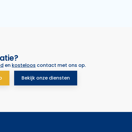
atie?
nd
en
kosteloos
contact met ons op.
p
Bekijk onze diensten