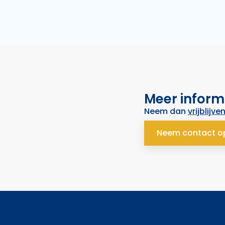
Meer inform
Neem dan
vrijblijve
Neem contact o