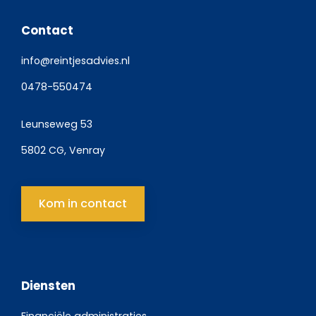
Contact
info@reintjesadvies.nl
0478-550474
Leunseweg 53
5802 CG, Venray
Kom in contact
Diensten
Financiële administraties