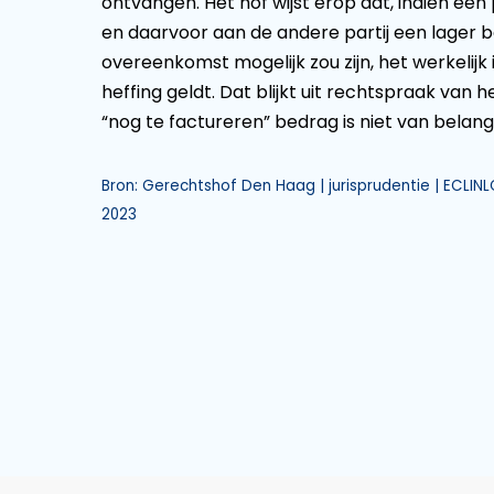
ontvangen. Het hof wijst erop dat, indien een
en daarvoor aan de andere partij een lager 
overeenkomst mogelijk zou zijn, het werkelij
heffing geldt. Dat blijkt uit rechtspraak van h
“nog te factureren” bedrag is niet van belang
Bron: Gerechtshof Den Haag | jurisprudentie | ECLIN
2023