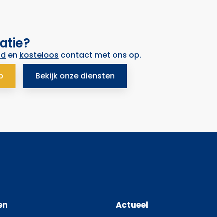
atie?
nd
en
kosteloos
contact met ons op.
p
Bekijk onze diensten
en
Actueel