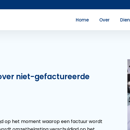
Home
Over
Die
over niet-gefactureerde
igd op het moment waarop een factuur wordt
, wordt omzetbelasting verschuldigd op het