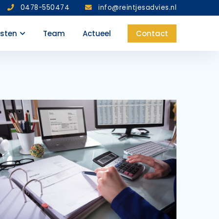
0478-550474
info@reintjesadvies.nl
nsten
Team
Actueel
Contact