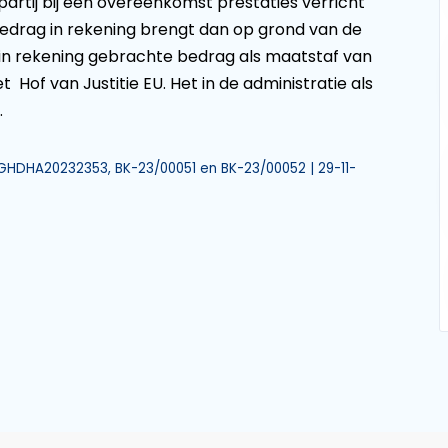
 partij bij een overeenkomst prestaties verricht
bedrag in rekening brengt dan op grond van de
k in rekening gebrachte bedrag als maatstaf van
et Hof van Justitie EU. Het in de administratie als
.
LGHDHA20232353, BK-23/00051 en BK-23/00052 | 29-11-