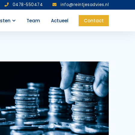
0478-550474
info@reintjesadvies.nl
nsten
Team
Actueel
Contact