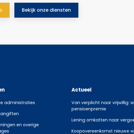
p
Bekijk onze diensten
en
Actueel
le administraties
Van verplicht naar vrijwillig: 
pensioenpremie
aangiften
Lening omkatten naar vergoed
eningen en overige
ages
Koopovereenkomst nieuwe w