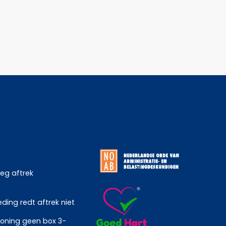
weg aftrek
ing redt aftrek niet
oning geen box 3-