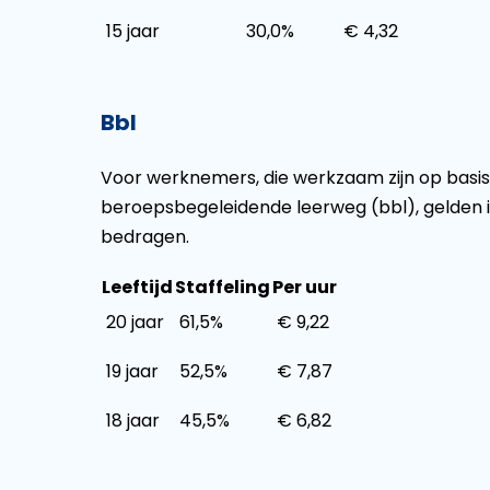
15 jaar
30,0%
€ 4,32
Bbl
Voor werknemers, die werkzaam zijn op basi
beroepsbegeleidende leerweg (bbl), gelden in 
bedragen.
Leeftijd
Staffeling
Per uur
20 jaar
61,5%
€ 9,22
19 jaar
52,5%
€ 7,87
18 jaar
45,5%
€ 6,82