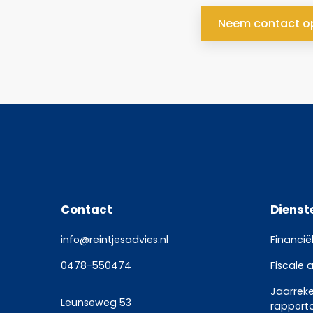
Neem contact o
Contact
Dienst
info@reintjesadvies.nl
Financië
0478-550474
Fiscale 
Jaarrek
Leunseweg 53
rapport