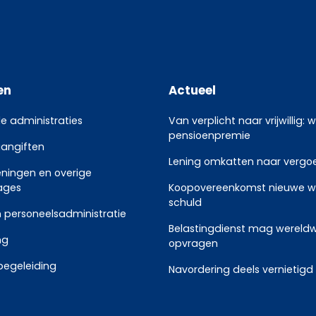
en
Actueel
le administraties
Van verplicht naar vrijwillig: 
pensioenpremie
aangiften
Lening omkatten naar vergoed
eningen en overige
ages
Koopovereenkomst nieuwe w
schuld
 personeelsadministratie
Belastingdienst mag wereldw
ng
opvragen
begeleiding
Navordering deels vernietigd