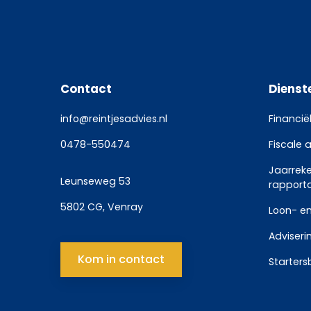
Contact
Dienst
info@reintjesadvies.nl
Financië
0478-550474
Fiscale 
Jaarrek
Leunseweg 53
rapport
5802 CG, Venray
Loon- en
Adviseri
Kom in contact
Starters