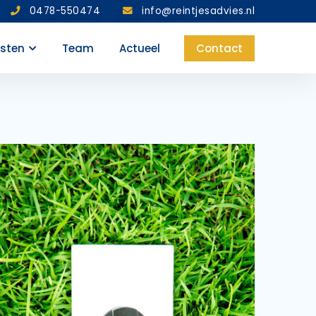
0478-550474
info@reintjesadvies.nl
nsten
Team
Actueel
Contact