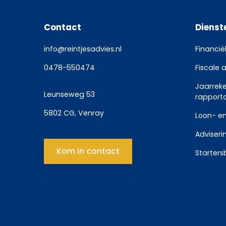
Contact
Dienst
info@reintjesadvies.nl
Financië
0478-550474
Fiscale 
Jaarrek
Leunseweg 53
rapport
5802 CG, Venray
Loon- en
Adviseri
Kom in contact
Starters