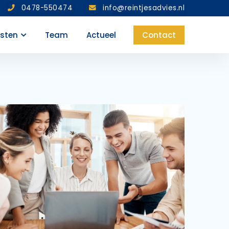
0478-550474
info@reintjesadvies.nl
nsten
Team
Actueel
Contact