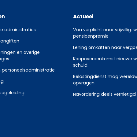
en
Actueel
le administraties
Van verplicht naar vrijwillig: 
pensioenpremie
aangiften
Lening omkatten naar vergoed
eningen en overige
ages
Koopovereenkomst nieuwe w
schuld
 personeelsadministratie
Belastingdienst mag wereldw
ng
opvragen
begeleiding
Navordering deels vernietigd