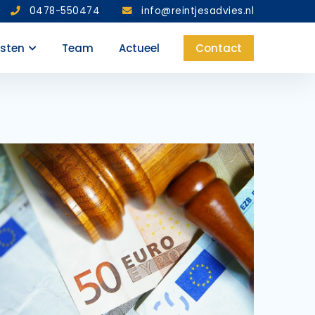
0478-550474
info@reintjesadvies.nl
nsten
Team
Actueel
Contact