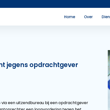
Home
Over
Die
ht jegens opdrachtgever
5 via een uitzendbureau bij een opdrachtgever
kantonrechter een loonvordering tegen het