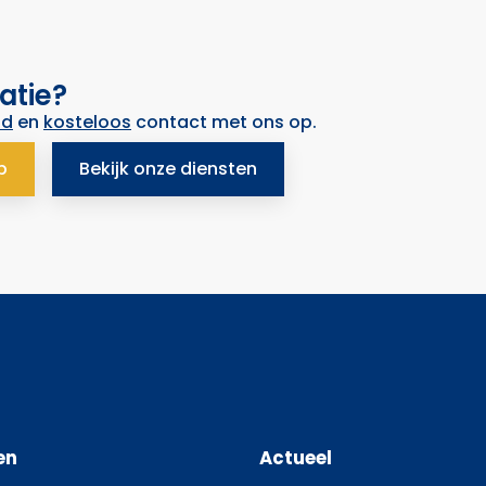
atie?
nd
en
kosteloos
contact met ons op.
p
Bekijk onze diensten
en
Actueel