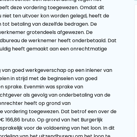
heeft deze vordering toegewezen. Omdat dit
 niet ten uitvoer kon worden gelegd, heeft de
ot betaling van dezelfde bedragen. De
 werknemer grotendeels afgewezen. De
ndbureau de werknemer heeft onderbetaald. Dat
huldig heeft gemaakt aan een onrechtmatige
ng van goed werkgeverschap op een inlener van
elen in strijd met de beginselen van goed
n sprake. Evenmin was sprake van
chtgever als gevolg van onderbetaling van de
onrechter heeft op grond van
de vordering toegewezen. Dat betrof een over de
€ 166,86 bruto. Op grond van het Burgerlijk
rakelijk voor de voldoening van het loon. In dit
ordeling van het uitzendbureau om het loon te