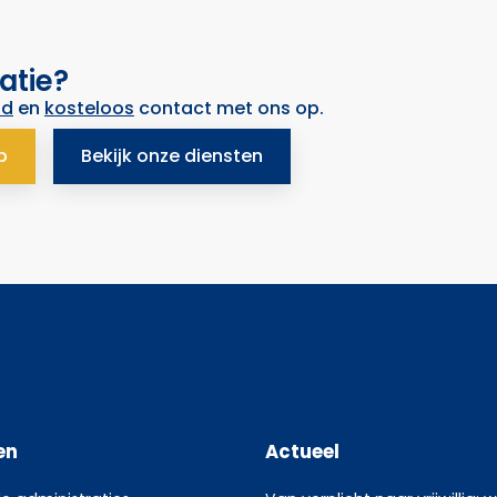
atie?
nd
en
kosteloos
contact met ons op.
p
Bekijk onze diensten
en
Actueel