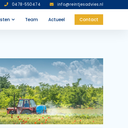
0478-550474
info@reintjesadvies.nl
nsten
Team
Actueel
Contact