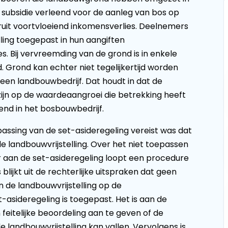
 subsidie verleend voor de aanleg van bos op
it voortvloeiend inkomensverlies. Deelnemers
ling toegepast in hun aangiften
. Bij vervreemding van de grond is in enkele
. Grond kan echter niet tegelijkertijd worden
en landbouwbedrijf. Dat houdt in dat de
 zijn op de waardeaangroei die betrekking heeft
nd in het bosbouwbedrijf.
assing van de set-asideregeling vereist was dat
landbouwvrijstelling. Over het niet toepassen
r aan de set-asideregeling loopt een procedure
blijkt uit de rechterlijke uitspraken dat geen
n de landbouwvrijstelling op de
asideregeling is toegepast. Het is aan de
eitelijke beoordeling aan te geven of de
e landbouwvrijstelling kan vallen. Vervolgens is