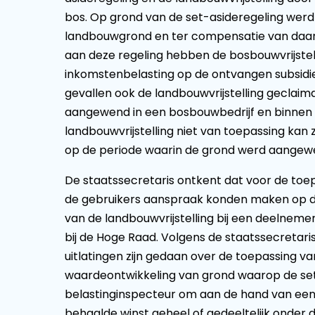
bos. Op grond van de set-asideregeling werd
landbouwgrond en ter compensatie van daaru
aan deze regeling hebben de bosbouwvrijstel
inkomstenbelasting op de ontvangen subsidies
gevallen ook de landbouwvrijstelling geclaimd
aangewend in een bosbouwbedrijf en binnen e
landbouwvrijstelling niet van toepassing kan
op de periode waarin de grond werd aangewe
De staatssecretaris ontkent dat voor de toep
de gebruikers aanspraak konden maken op de 
van de landbouwvrijstelling bij een deelneme
bij de Hoge Raad. Volgens de staatssecretaris 
uitlatingen zijn gedaan over de toepassing va
waardeontwikkeling van grond waarop de set-
belastinginspecteur om aan de hand van een f
behaalde winst geheel of gedeeltelijk onder d