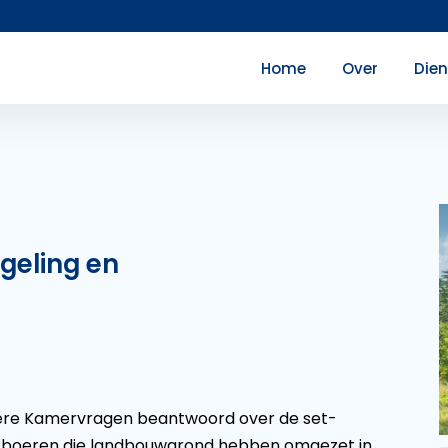
Home
Over
Die
geling en
dere Kamervragen beantwoord over de set-
or boeren die landbouwgrond hebben omgezet in