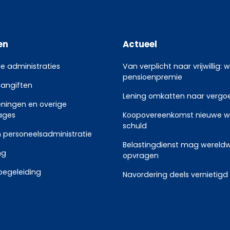
en
Actueel
le administraties
Van verplicht naar vrijwillig: 
pensioenpremie
aangiften
Lening omkatten naar vergoed
eningen en overige
ages
Koopovereenkomst nieuwe w
schuld
 personeelsadministratie
Belastingdienst mag wereldw
ng
opvragen
begeleiding
Navordering deels vernietigd