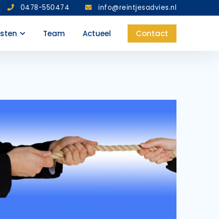
0478-550474
info@reintjesadvies.nl
nsten
Team
Actueel
Contact