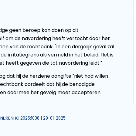
tige geen beroep kan doen op dit
 zélf om de navordering heeft verzocht door het
den van de rechtbank: "In een dergelijk geval zal
e irritatiegrens als vermeld in het beleid. Het is
et heeft gegeven die tot navordering leidt."
g dat hij de herziene aangifte "niet had willen
rechtbank oordeelt dat hij de benodigde
ht en daarmee het gevolg moet accepteren.
I:NL:RBNHO:2025:1038 | 29-01-2025