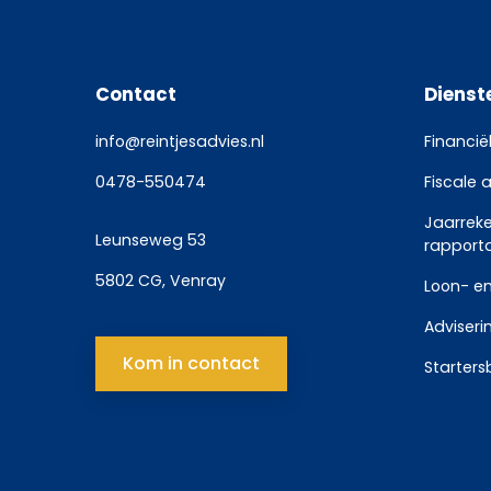
Contact
Dienst
info@reintjesadvies.nl
Financië
0478-550474
Fiscale 
Jaarrek
Leunseweg 53
rapport
5802 CG, Venray
Loon- en
Adviseri
Kom in contact
Starters