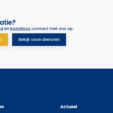
atie?
nd
en
kosteloos
contact met ons op.
p
Bekijk onze diensten
en
Actueel