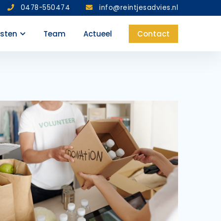
0478-550474
info@reintjesadvies.nl
nsten
Team
Actueel
Contact