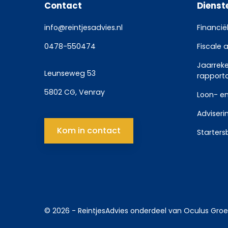
Contact
Dienst
info@reintjesadvies.nl
Financië
0478-550474
Fiscale 
Jaarrek
Leunseweg 53
rapport
5802 CG, Venray
Loon- en
Adviseri
Kom in contact
Starters
© 2026 -
ReintjesAdvies
onderdeel van
Oculus Gro