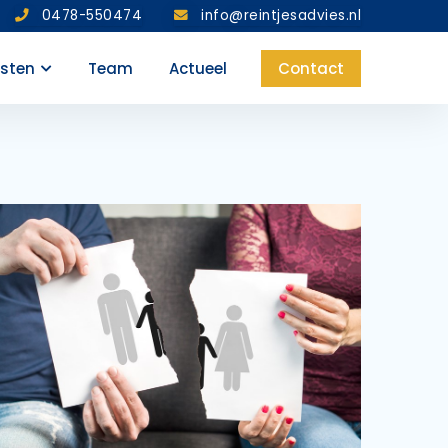
0478-550474
info@reintjesadvies.nl
nsten
Team
Actueel
Contact