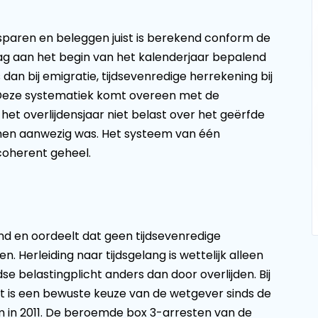
 sparen en beleggen juist is berekend conform de
lag aan het begin van het kalenderjaar bepalend
 dan bij emigratie, tijdsevenredige herrekening bij
t. Deze systematiek komt overeen met de
 het overlijdensjaar niet belast over het geërfde
j hen aanwezig was. Het systeem van één
coherent geheel.
d en oordeelt dat geen tijdsevenredige
en. Herleiding naar tijdsgelang is wettelijk alleen
se belastingplicht anders dan door overlijden. Bij
. Dit is een bewuste keuze van de wetgever sinds de
 in 2011. De beroemde box 3-arresten van de