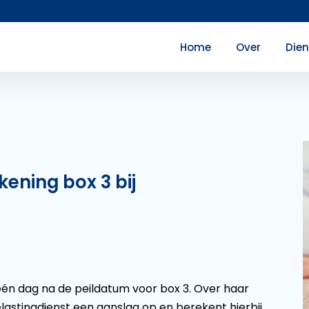
Home
Over
Die
ening box 3 bij
s één dag na de peildatum voor box 3. Over haar
elastingdienst een aanslag op en berekent hierbij