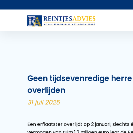
Geen tijdsevenredige herrek
overlijden
31 juli 2025
Een erflaatster overlijdt op 2 januari, slecht
vermogen van ruim 1,2 miljoen euro legt de B