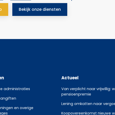
p
Bekijk onze diensten
en
Actueel
le administraties
Van verplicht naar vrijwillig: 
pensioenpremie
aangiften
Lening omkatten naar vergoed
eningen en overige
ages
Koopovereenkomst nieuwe w