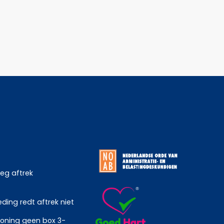
weg aftrek
ing redt aftrek niet
oning geen box 3-