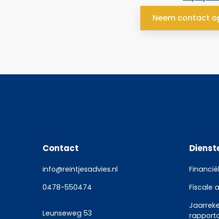
Neem contact o
Contact
Dienst
info@reintjesadvies.nl
Financië
0478-550474
Fiscale 
Jaarrek
Leunseweg 53
rapport