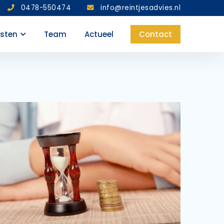
0478-550474
info@reintjesadvies.nl
nsten
Team
Actueel
Contact