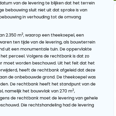
tum van de levering te blijken dat het terrein
bebouwing sluit niet uit dat sprake is van
bebouwing in verhouding tot de omvang
2
van 2.350 m
, waarop een theekoepel, een
aren ten tijde van de levering, als bouwterrein
nd uit een monumentale tuin. De oppervlakte
et perceel. Volgens de rechtbank is dat zo
r moet worden beschouwd. Uit het feit dat het
verwijderd, heeft de rechtbank afgeleid dat deze
s aan de onbebouwde grond. De theekoepel was
den. De rechtbank heeft het standpunt van de
2
el, namelijk het bouwvlak van 270 m
,
lgens de rechtbank moet de levering van gehele
schouwd. Die rechtshandeling had de levering