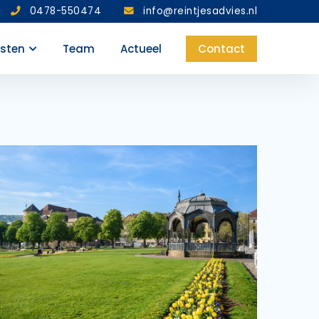
0478-550474
info@reintjesadvies.nl
nsten
Team
Actueel
Contact