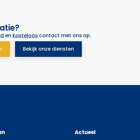
atie?
nd
en
kosteloos
contact met ons op.
p
Bekijk onze diensten
en
Actueel