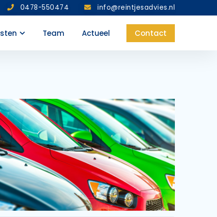
0478-550474
info@reintjesadvies.nl
nsten
Team
Actueel
Contact