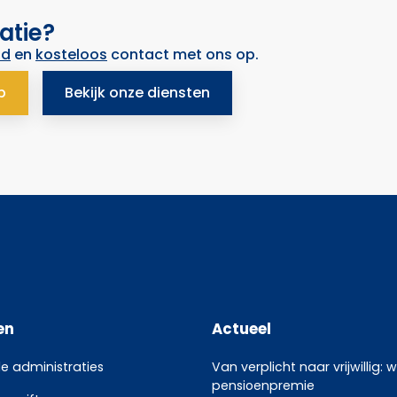
atie?
nd
en
kosteloos
contact met ons op.
p
Bekijk onze diensten
en
Actueel
le administraties
Van verplicht naar vrijwillig: 
pensioenpremie