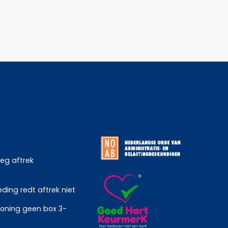
weg aftrek
ing redt aftrek niet
oning geen box 3-