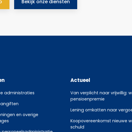
p
Bekijk onze diensten
en
Actueel
le administraties
Van verplicht naar vrijwillig: 
pensioenpremie
aangiften
Lening omkatten naar vergoed
eningen en overige
ages
Koopovereenkomst nieuwe w
schuld
 personeelsadministratie