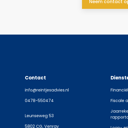
Neem contact o
Contact
Dienst
info@reintjesadvies.nl
Financië
0478-550474
Fiscale 
Jaarrek
Leunseweg 53
rapport
5802 CG, Venray
Loon- en