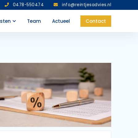
0478-550474
info@reintjesadvies.nl
nsten
Team
Actueel
Contact