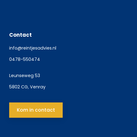
Contact
info@reintjesadvies.nl
0478-550474
Leunseweg 53
5802 CG, Venray
Kom in contact