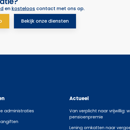
atie?
nd
en
kosteloos
contact met ons op.
p
Bekijk onze diensten
en
Actueel
le administraties
Van verplicht naar vrijwillig: 
pensioenpremie
aangiften
Lening omkatten naar vergoed