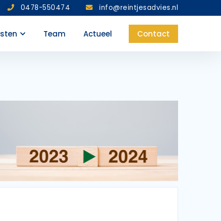
0478-550474
info@reintjesadvies.nl
nsten
Team
Actueel
Contact