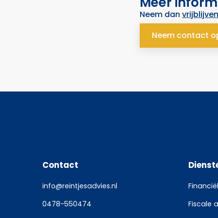
Meer inform
Neem dan
vrijblijve
Neem contact o
Contact
Dienst
info@reintjesadvies.nl
Financië
0478-550474
Fiscale 