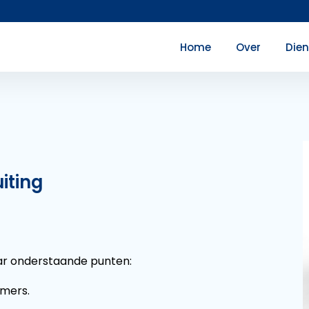
Home
Over
Die
iting
aar onderstaande punten:
mers.