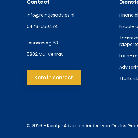
Contact
Dienst
info@reintjesadvies.nl
Financië
0478-550474
Fiscale 
Jaarrek
Leunseweg 53
rapport
5802 CG, Venray
Loon- en
Adviseri
Kom in contact
Starters
© 2026 -
ReintjesAdvies
onderdeel van
Oculus Gro