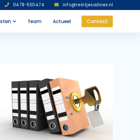
0478-550474
info@reintjesadvies.nl
nsten
Team
Actueel
Contact