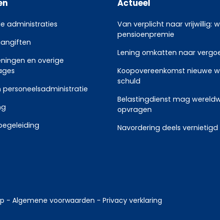
en
Actueel
le administraties
Van verplicht naar vrijwillig: 
pensioenpremie
aangiften
Lening omkatten naar vergoed
eningen en overige
ages
Koopovereenkomst nieuwe w
schuld
 personeelsadministratie
Belastingdienst mag wereldw
ng
opvragen
begeleiding
Navordering deels vernietigd
ep
-
Algemene voorwaarden
-
Privacy verklaring